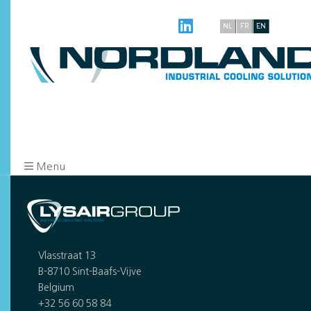
NL
FR
EN
Menu
Vlasstraat 13
B-8710 Sint-Baafs-Vijve
Belgium
+32 56 60 58 84